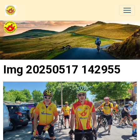
Img 20250517 142955