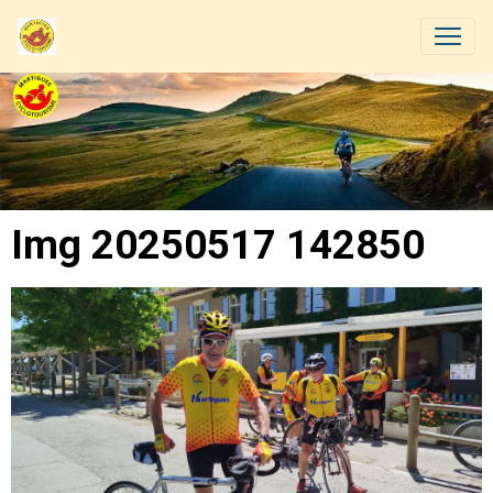
Img 20250517 142850